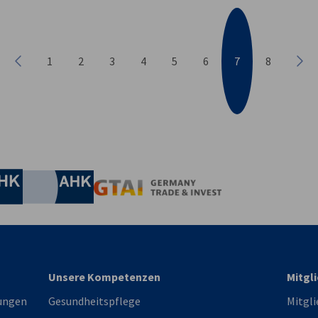
1
2
3
4
5
6
7
8
Vorherige
Näc
irtschaft und Energie
Industrie- und Handelskammer
Industrie- und Handelskammer
AHK.de
Germany Trade & In
Unsere Kompetenzen
Mitgl
ungen
Gesundheitspflege
Mitgli