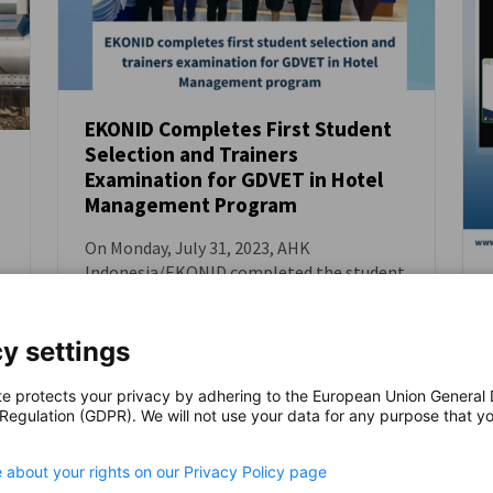
EKONID Completes First Student
Selection and Trainers
NEUIGKEITEN
Examination for GDVET in Hotel
Management Program
On Monday, July 31, 2023, AHK
Indonesia/EKONID completed the student
selection as well as the training-of-
trainers exam phases of its newly launched
German Dual Vocational and Education
AHK NEWS
TRAINING & AUSBILDUNG
y settings
Training (GDVET) in Hotel Management
program.
te protects your privacy by adhering to the European Union General
 Regulation (GDPR). We will not use your data for any purpose that y
.
 about your rights on our Privacy Policy page