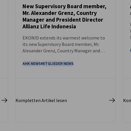
New Supervisory Board member,
Mr. Alexander Grenz, Country
NEUIGKEITEN
Manager and President Director
Allianz Life Indonesia
EKONID extends its warmest welcome to
its new Supervisory Board member, Mr.
Alexander Grenz, Country Manager and
President Director Allianz Life Indonesia.
AHK NEWS
MITGLIEDER NEWS
Kompletten Artikel lesen
Kom