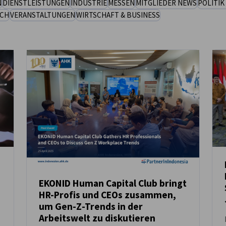
N
DIENSTLEISTUNGEN
INDUSTRIE
MESSEN
MITGLIEDER NEWS
POLITIK
CH
VERANSTALTUNGEN
WIRTSCHAFT & BUSINESS
EKONID Human Capital Club bringt
HR-Profis und CEOs zusammen,
NEUIGKEITEN
um Gen-Z-Trends in der
Arbeitswelt zu diskutieren