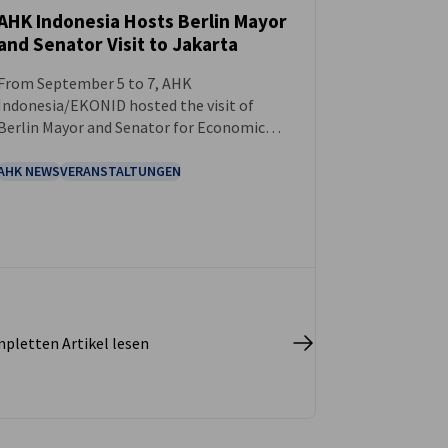
AHK Indonesia Hosts Berlin Mayor
and Senator Visit to Jakarta
NEUIGKEITEN
From September 5 to 7, AHK
Indonesia/EKONID hosted the visit of
Berlin Mayor and Senator for Economic
Affairs, Energy, and Public Enterprises
Franziska Giffey, along with a delegation of
AHK NEWS
VERANSTALTUNGEN
over 30 representatives from various
Berlin-based business sectors and
organizations, to Jakarta, Indonesia, with
the aim of strengthening the exchange of
innovations and promoting stronger
economic cooperation between the two
cities.
pletten Artikel lesen