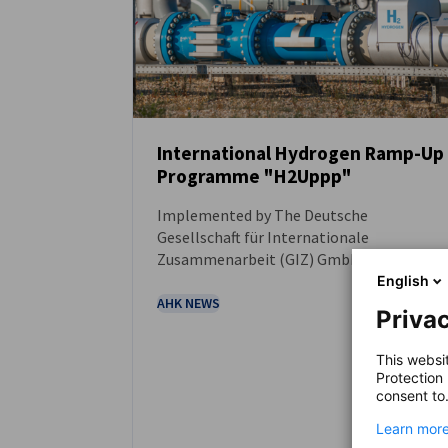
International Hydrogen Ramp-Up
Programme "H2Uppp"
NEUIGKEITEN
Implemented by The Deutsche
Gesellschaft für Internationale
Zusammenarbeit (GIZ) GmbH and AHK
Indonesia/EKONID, German-Indonesian
English
Chamber of Industry and Commerce. The
AHK NEWS
Privac
International Hydrogen Ramp-up
Program (H2Uppp) of the German Federal
This websi
Ministry for Economic Affairs and Climate
Protection
Action (BMWK) promotes projects and
consent to
market development for green hydrogen
Learn more
in selected developing and emerging