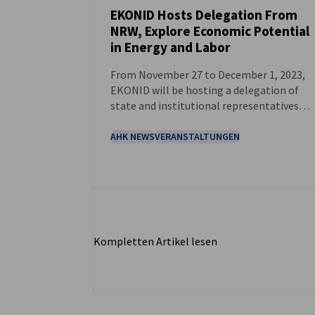
EKONID Hosts Delegation From
NRW, Explore Economic Potential
NEUIGKEITEN
in Energy and Labor
From November 27 to December 1, 2023,
EKONID will be hosting a delegation of
state and institutional representatives
from North Rhine-Westphalia (NRW),
Germany, with the aim of introducing
AHK NEWS
VERANSTALTUNGEN
Indonesia’s economic potential to
relevant stakeholders from the most
populous state in Germany, particularly in
the fields of energy and labor.
Kompletten Artikel lesen