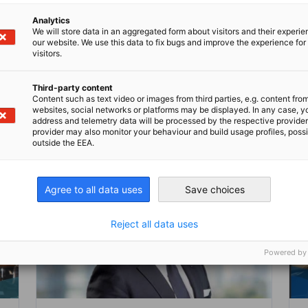
Analytics
We will store data in an aggregated form about visitors and their experi
our website. We use this data to fix bugs and improve the experience for 
visitors.
Third-party content
Kompletten Artikel lesen
Kom
Content such as text video or images from third parties, e.g. content fro
websites, social networks or platforms may be displayed. In any case, y
address and telemetry data will be processed by the respective provider
provider may also monitor your behaviour and build usage profiles, poss
outside the EEA.
Agree to all data uses
Save choices
Reject all data uses
Powered by