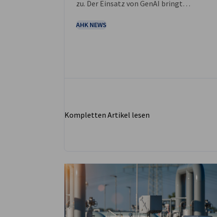
zu. Der Einsatz von GenAI bringt
Innovation und Wachstum, verursacht abe
zugleich komplexe Sicherheitslücken.
AHK NEWS
Dringende Maßnahmen sind nötig, um die
digitale Infrastruktur des Landes zu
schützen.
Kompletten Artikel lesen