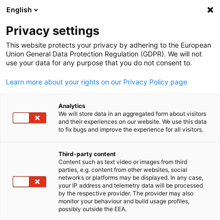
English
Suche öffnen
Navi
Ein
Informationszentrum:
Privacy settings
Neuigkeiten
This website protects your privacy by adhering to the European
Union General Data Protection Regulation (GDPR). We will not
use your data for any purpose that you do not consent to.
Hier finden Sie Updates zu bevorstehenden und
Learn more about your rights on our Privacy Policy page
vergangenen Veranstaltungen.
Analytics
We will store data in an aggregated form about visitors
and their experiences on our website. We use this data
to fix bugs and improve the experience for all visitors.
Filter und Sortierung anzeigen
Filteroptionen wurden erfolgreich aktualisiert
Third-party content
Content such as text video or images from third
parties, e.g. content from other websites, social
German
networks or platforms may be displayed. In any case,
your IP address and telemetry data will be processed
by the respective provider. The provider may also
Im Zusammenhang mit Neuigkeiten
monitor your behaviour and build usage profiles,
possibly outside the EEA.
ALLE NEUIGKEITEN
AHK NEWS
BLOG
DELEGATION
DIENSTLEISTUN