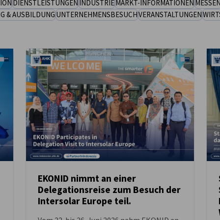
ION
DIENSTLEISTUNGEN
INDUSTRIE
MARKT-INFORMATIONEN
MESSE
NG & AUSBILDUNG
UNTERNEHMENSBESUCH
VERANSTALTUNGEN
WIRT
EKONID nimmt an einer
Delegationsreise zum Besuch der
NEUIGKEITEN
Intersolar Europe teil.
Vom 22. bis 26. Juni 2026 nahm EKONID an