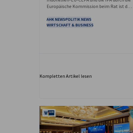
Europäische Kommission beim Rat ist der
nächste Schritt im Ratifikationsprozess
erreicht. Die Abkommen sollen den
AHK NEWS
POLITIK NEWS
WIRTSCHAFT & BUSINESS
Handel, Investitionen, den Marktzugang
und die wirtschaftlichen Beziehungen
zwischen Indonesien und der EU
unterstützen.
Kompletten Artikel lesen