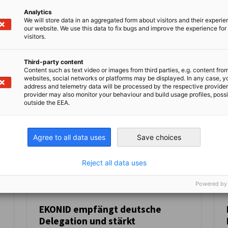
Analytics
We will store data in an aggregated form about visitors and their experi
Kompletten Artikel lesen
Kom
our website. We use this data to fix bugs and improve the experience for 
visitors.
Third-party content
Content such as text video or images from third parties, e.g. content fro
websites, social networks or platforms may be displayed. In any case, y
address and telemetry data will be processed by the respective provider
provider may also monitor your behaviour and build usage profiles, poss
outside the EEA.
Agree to all data uses
Save choices
Reject all data uses
Powered by
EKONID empfängt deutsche
Delegation und stärkt