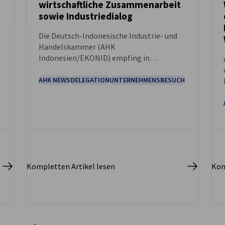
NEUIGKEITEN
wirtschaftliche Zusammenarbeit
sowie Industriedialog
Die Deutsch-Indonesische Industrie- und
Handelskammer (AHK
Indonesien/EKONID) empfing in
Zusammenarbeit mit Germany Trade &
Invest (GTAI) und mit Unterstützung der
AHK NEWS
DELEGATION
UNTERNEHMENSBESUCH
Deutschen Botschaft in Jakarta vom 29.
April bis 1. Mai 2026 eine hochrangige
deutsche Delegation zu einem
mehrtägigen Besuch in Jakarta.
Kompletten Artikel lesen
Kom