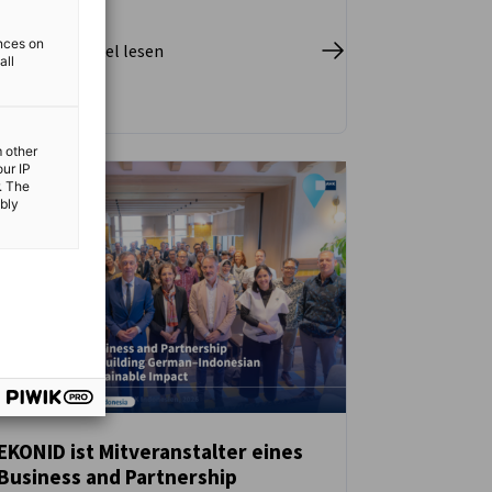
ences on
pletten Artikel lesen
all
m other
our IP
. The
ibly
EKONID ist Mitveranstalter eines
Business and Partnership