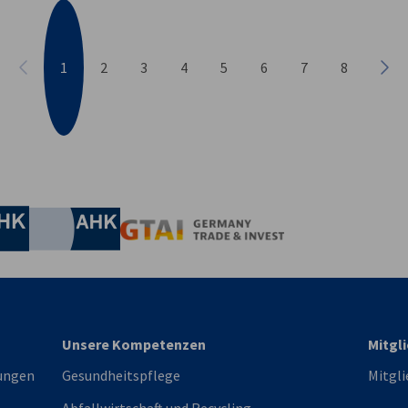
1
2
3
4
5
6
7
8
Vorherige
Näc
irtschaft und Energie
Industrie- und Handelskammer
Industrie- und Handelskammer
AHK.de
Germany Trade & In
Unsere Kompetenzen
Mitgl
ungen
Gesundheitspflege
Mitgli