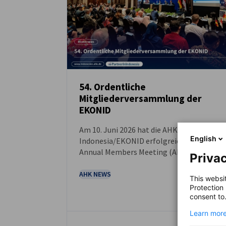
54. Ordentliche
Mitgliederversammlung der
NEUIGKEITEN
EKONID
Am 10. Juni 2026 hat die AHK
English
Indonesia/EKONID erfolgreich ihr 54.
Annual Members Meeting (AMM) im AYANA
Privac
Midplaza Jakarta ausgerichtet. Dabei
kamen mehr als 100 Mitglieder der
AHK NEWS
This websi
deutsch-indonesischen
Protection
Wirtschaftsgemeinschaft zusammen.
consent to
Learn more