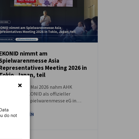
EKONID nimmt am
Spielwarenmesse Asia
NEUIGKEITEN
Representatives Meeting 2026 in
Tokio, Japan, teil
Vom 12. bis 15. Mai 2026 nahm AHK
Indonesien/EKONID als offizieller
Vertreter der Spielwarenmesse eG in
Indonesien am Asia International
 Data
Representative Meeting in Tokio, Japan,
AHK NEWS
MESSEN
ou do not
teil.