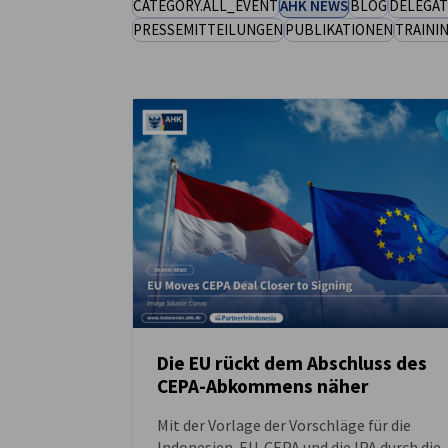
CATEGORY.ALL_EVENT
AHK NEWS
BLOG
DELEGAT
PRESSEMITTEILUNGEN
PUBLIKATIONEN
TRAINI
Indonesia
Die EU rückt dem Abschluss des
CEPA-Abkommens näher
NEUIGKEITEN
Mit der Vorlage der Vorschläge für die
Indonesien-EU-CEPA und die IPA durch die