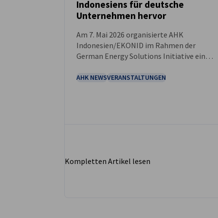
NEUIGKEITEN
Indonesiens für deutsche
Unternehmen hervor
Am 7. Mai 2026 organisierte AHK
Indonesien/EKONID im Rahmen der
German Energy Solutions Initiative ein
Webinar mit dem Titel „Geothermal
Market Opportunities in Indonesia“. An
AHK NEWS
VERANSTALTUNGEN
dem Webinar nahmen Vertreter von 17
Unternehmen teil. Es brachte deutsche
und indonesische Organisationen
zusammen, um aktuelle Entwicklungen,
Herausforderungen und
Kooperationsmöglichkeiten im
indonesischen Geothermiesektor zu
Kompletten Artikel lesen
diskutieren.