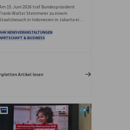
Am 15. Juni 2026 traf Bundespräsident
Frank-Walter Steinmeier zu einem
Staatsbesuch in Indonesien in Jakarta ein.
Begleitet wurde er von seiner Frau Elke
Büdenbender sowie einer deutschen
AHK NEWS
VERANSTALTUNGEN
WIRTSCHAFT & BUSINESS
Wirtschaftsdelegation, die verschiedene
Branchen und Institutionen vertrat.
pletten Artikel lesen