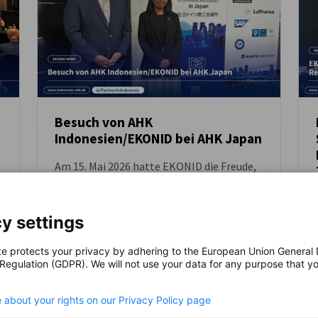
Institutionen in Kontakt zu treten, die
neuesten Technologien im Bereich
erneuerbare Energien kennenzulernen und
das Investitionspotenzial Indonesiens zu
fördern.
Besuch von AHK
Indonesien/EKONID bei AHK Japan
NEUIGKEITEN
Am 15. Mai 2026 hatte EKONID die Freude,
AHK Japan im Rahmen eines Treffens
zwischen Frau Margareth Salindeho, Senior
Executive der Business Development
y settings
Department von EKONID, und Dr. Lucas
AHK NEWS
Witoslawski, Chief Operating Officer /
te protects your privacy by adhering to the European Union General
Deputy Delegate of German Industry and
 Regulation (GDPR). We will not use your data for any purpose that y
Commerce in Japan, zu besuchen.
.
 about your rights on our Privacy Policy page