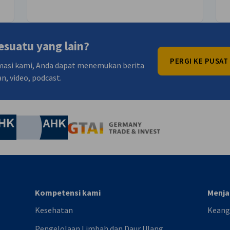
esuatu yang lain?
PERGI KE PUSAT
rmasi kami, Anda dapat menemukan berita
n, video, podcast.
nomic Affairs and Energy
Chamber of Commerce and Industry
hamber of Commerce and Industry
AHK.de
Germany Trade & In
Kompetensi kami
Menja
Kesehatan
Keang
Pengelolaan Limbah dan Daur Ulang