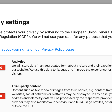
y settings
te protects your privacy by adhering to the European Union General
dIn
i X
gikan di Xing
Salin URL ke papan klip
 Regulation (GDPR). We will not use your data for any purpose that y
.
 about your rights on our Privacy Policy page
Analytics
We will store data in an aggregated form about visitors and their experi
our website. We use this data to fix bugs and improve the experience for 
visitors.
Third-party content
Content such as text video or images from third parties, e.g. content fro
websites, social networks or platforms may be displayed. In any case, y
address and telemetry data will be processed by the respective provider
provider may also monitor your behaviour and build usage profiles, poss
outside the EEA.