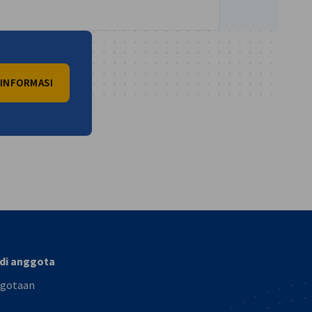
 INFORMASI
vest
di anggota
gotaan