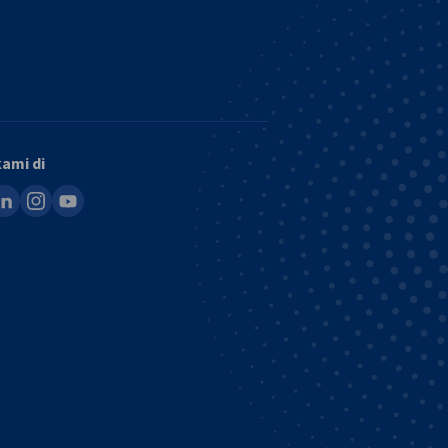
kami di
ook
inkedin
instagram
youtube