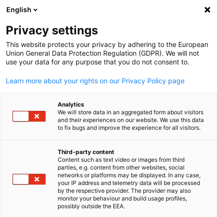
English
Suche öffnen
Navi
Ein
Privacy settings
This website protects your privacy by adhering to the European
Union General Data Protection Regulation (GDPR). We will not
use your data for any purpose that you do not consent to.
Learn more about your rights on our Privacy Policy page
Analytics
We will store data in an aggregated form about visitors
and their experiences on our website. We use this data
to fix bugs and improve the experience for all visitors.
News
20/05/2025
Third-party content
Indonesiens Automobilsektor:
Content such as text video or images from third
parties, e.g. content from other websites, social
German
networks or platforms may be displayed. In any case,
Verhaltener Optimismus
your IP address and telemetry data will be processed
by the respective provider. The provider may also
monitor your behaviour and build usage profiles,
possibly outside the EEA.
Staatliche Anreize, mehr Nachfrage in In- und Ausland sowie