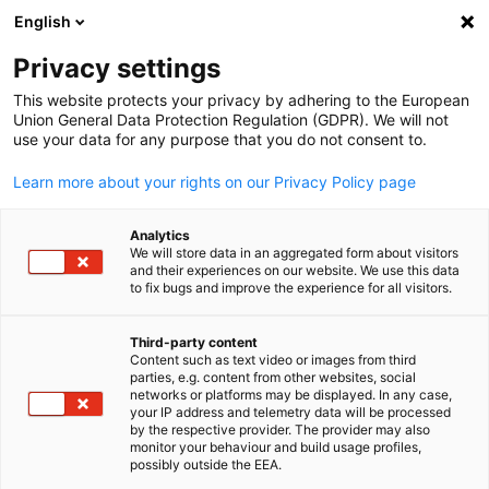
English
Suche öffnen
Navi
Ein
Privacy settings
This website protects your privacy by adhering to the European
Union General Data Protection Regulation (GDPR). We will not
use your data for any purpose that you do not consent to.
Learn more about your rights on our Privacy Policy page
Analytics
We will store data in an aggregated form about visitors
and their experiences on our website. We use this data
to fix bugs and improve the experience for all visitors.
Duale Berufsausbildung in
Indonesien
Third-party content
Content such as text video or images from third
parties, e.g. content from other websites, social
German
networks or platforms may be displayed. In any case,
Um deutsche und indonesische Unternehmen in Indonesien bei
your IP address and telemetry data will be processed
by the respective provider. The provider may also
der Qualifizierung und Rekrutierung von Fachkräften zu
monitor your behaviour and build usage profiles,
unterstützen, bietet EKONID in Zusammenarbeit mit dem
possibly outside the EEA.