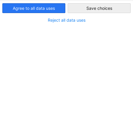
Deutschen Industrie- und Handelskammertag (DIHK) die
Organisation, Koordination, Qualitätskontrolle und
Agree to all data uses
Save choices
Indonesia
Zertifizierung von dualen Berufsausbildungsprogrammen nach
Reject all data uses
deutschem Vorbild und Standard an.
Über das Programm
Das Programm German Dual Vocational Education and
Training (GDVET) unterstützt deutsche und indonesische
Unternehmen bei der Entwicklung einer strukturierten
Verfügbare GDVET Programme in Indonesien
Berufsausbildung, die sich an deutschen Standards orientiert
und vom Deutschen Industrie- und Handelskammertag
(DIHK) zertifiziert wird.
Kfz-Mechatronik
Industriemechaniker