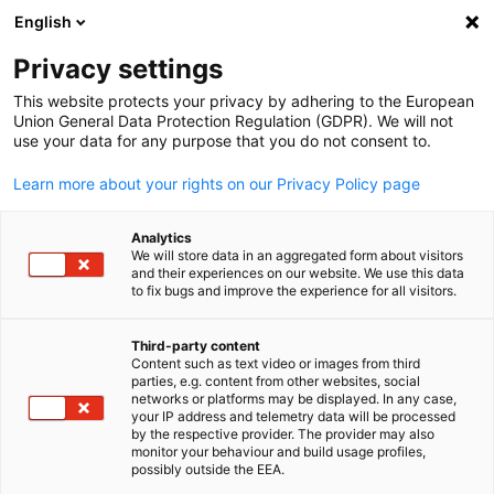
English
Suche öffnen
Navi
Ein
Informationszentrum
Privacy settings
This website protects your privacy by adhering to the European
Hier finden Sie Updates zu bevorstehenden und
Union General Data Protection Regulation (GDPR). We will not
use your data for any purpose that you do not consent to.
vergangenen Veranstaltungen.
Learn more about your rights on our Privacy Policy page
Analytics
We will store data in an aggregated form about visitors
and their experiences on our website. We use this data
Filter und Sortierung anzeigen
Filteroptionen wurden erfolgreich aktualisiert
to fix bugs and improve the experience for all visitors.
Third-party content
Content such as text video or images from third
parties, e.g. content from other websites, social
German
networks or platforms may be displayed. In any case,
your IP address and telemetry data will be processed
by the respective provider. The provider may also
monitor your behaviour and build usage profiles,
possibly outside the EEA.