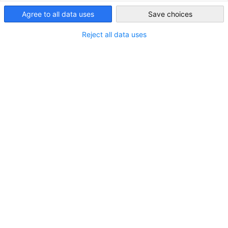
aktiv eine Arbeitsaufnahme in Deutschland anstreben. Unser Zi
Agree to all data uses
Save choices
Indonesia
ist es, indonesischen Fachkräften einen erfolgreichen Einstieg i
den deutschen Arbeitsmarkt zu ermöglichen.
Reject all data uses
Hintergrund
|
Ihre Vorteile
|
Unser Beratungsangebot
|
Anmeldung
Deutschland sucht Fachkräfte aus dem
Ausland
Deutschland sieht sich mit einem Mangel an Fachkräften
konfrontiert. Die Zahl der unbesetzten Stellen steigt seit
Jahren. Im ersten Quartal 2025 waren ca. 600.000 offene
Stellen in Deutschland unbesetzt. Bis Ende 2024 arbeiteten
bereits mehr als 6 Millionen ausländische Fachkräfte in
Deutschland (von insgesamt 39,3 Millionen Beschäftigten).
Grundsätzlich sind vom Fachkräftemangel alle Bereiche der
deutschen Wirtschaft betroffen. Eine Auswahl der