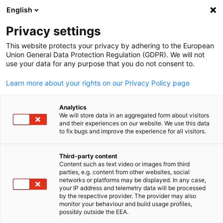
English
Suche öffnen
Navi
Ein
Privacy settings
This website protects your privacy by adhering to the European
Union General Data Protection Regulation (GDPR). We will not
use your data for any purpose that you do not consent to.
Learn more about your rights on our Privacy Policy page
Analytics
We will store data in an aggregated form about visitors
and their experiences on our website. We use this data
to fix bugs and improve the experience for all visitors.
Beratung zur
Berufsanerkennung für die
Third-party content
Content such as text video or images from third
parties, e.g. content from other websites, social
Arbeit in Deutschland
German
networks or platforms may be displayed. In any case,
your IP address and telemetry data will be processed
by the respective provider. The provider may also
monitor your behaviour and build usage profiles,
Unser Beratungsangebot richtet sich an Fachkräfte mit staatli
possibly outside the EEA.
anerkannten akademischen oder beruflichen Abschlüssen, die