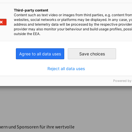
Third-party content
Content such as text video or images from third parties, e.g. content fro
websites, social networks or platforms may be displayed. In any case, y
address and telemetry data will be processed by the respective provider
provider may also monitor your behaviour and build usage profiles, poss
outside the EEA.
Agree to all data uses
Save choices
Reject all data uses
Powered by
rn und Sponsoren für ihre wertvolle