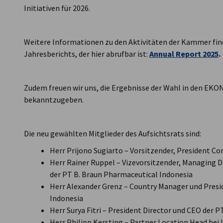
Initiativen für 2026.
Weitere Informationen zu den Aktivitäten der Kammer find
Jahresberichts, der hier abrufbar ist:
Annual Report 2025
.
Zudem freuen wir uns, die Ergebnisse der Wahl in den EKO
bekanntzugeben.
Die neu gewählten Mitglieder des Aufsichtsrats sind:
Herr Prijono Sugiarto – Vorsitzender, President C
Herr Rainer Ruppel – Vizevorsitzender, Managing D
der PT B. Braun Pharmaceutical Indonesia
Herr Alexander Grenz – Country Manager und Preside
Indonesia
Herr Surya Fitri – President Director und CEO der 
Herr Philipp Kersting – Partner Location Head bei