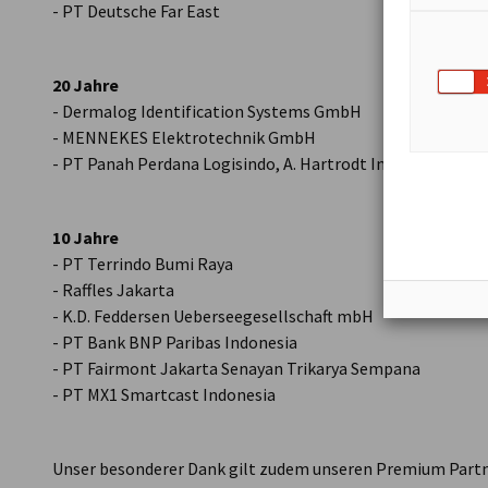
- PT Deutsche Far East
20 Jahre
- Dermalog Identification Systems GmbH
- MENNEKES Elektrotechnik GmbH
- PT Panah Perdana Logisindo, A. Hartrodt Indonesia
10 Jahre
- PT Terrindo Bumi Raya
- Raffles Jakarta
- K.D. Feddersen Ueberseegesellschaft mbH
- PT Bank BNP Paribas Indonesia
- PT Fairmont Jakarta Senayan Trikarya Sempana
- PT MX1 Smartcast Indonesia
Unser besonderer Dank gilt zudem unseren Premium Partne