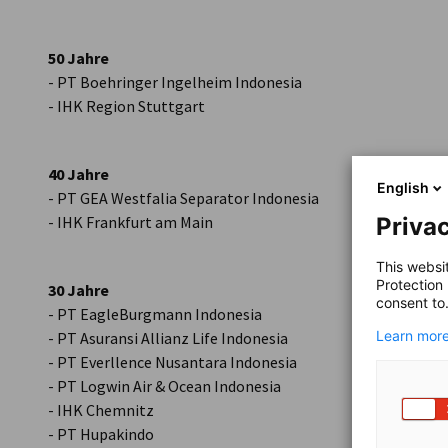
50 Jahre
- PT Boehringer Ingelheim Indonesia
- IHK Region Stuttgart
40 Jahre
English
- PT GEA Westfalia Separator Indonesia
- IHK Frankfurt am Main
Privac
This websi
Protection
30 Jahre
consent to
- PT EagleBurgmann Indonesia
Learn more
- PT Asuransi Allianz Life Indonesia
- PT Everllence Nusantara Indonesia
- PT Logwin Air & Ocean Indonesia
- IHK Chemnitz
- PT Hupakindo