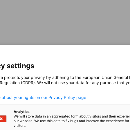
y settings
te protects your privacy by adhering to the European Union General
 Regulation (GDPR). We will not use your data for any purpose that y
.
 about your rights on our Privacy Policy page
Analytics
We will store data in an aggregated form about visitors and their experi
our website. We use this data to fix bugs and improve the experience for 
visitors.