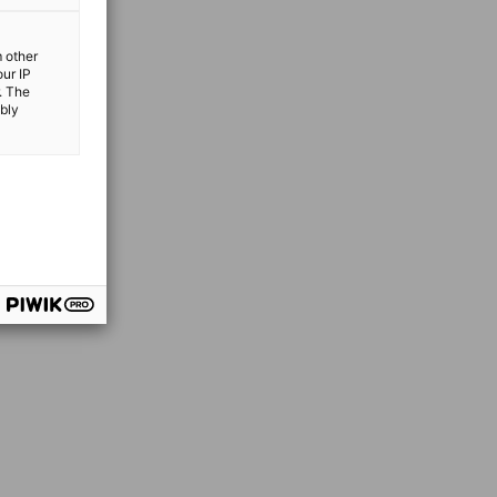
m other
our IP
. The
ibly