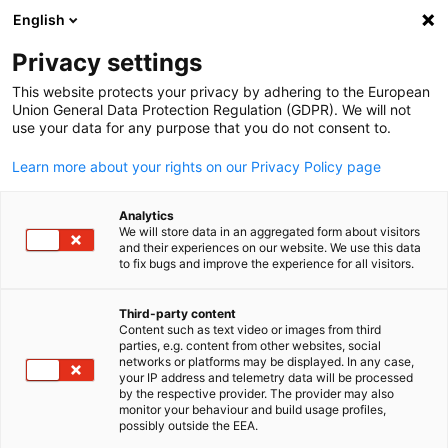
English
Suche öffnen
Navi
Ein
Privacy settings
This website protects your privacy by adhering to the European
Union General Data Protection Regulation (GDPR). We will not
use your data for any purpose that you do not consent to.
Learn more about your rights on our Privacy Policy page
Analytics
We will store data in an aggregated form about visitors
and their experiences on our website. We use this data
to fix bugs and improve the experience for all visitors.
News
15/06/2026
Third-party content
54. Ordentliche
Content such as text video or images from third
parties, e.g. content from other websites, social
German
Mitgliederversammlung der
networks or platforms may be displayed. In any case,
your IP address and telemetry data will be processed
by the respective provider. The provider may also
EKONID
monitor your behaviour and build usage profiles,
possibly outside the EEA.