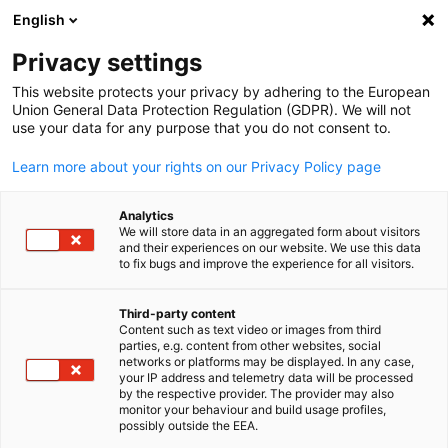
English
Suche öffnen
Navi
Ein
Privacy settings
This website protects your privacy by adhering to the European
Union General Data Protection Regulation (GDPR). We will not
use your data for any purpose that you do not consent to.
Learn more about your rights on our Privacy Policy page
Analytics
We will store data in an aggregated form about visitors
and their experiences on our website. We use this data
to fix bugs and improve the experience for all visitors.
News
02/04/2026
Third-party content
EKONID veranstaltet Online-
Content such as text video or images from third
parties, e.g. content from other websites, social
German
Einführungssession zum EV-
networks or platforms may be displayed. In any case,
your IP address and telemetry data will be processed
by the respective provider. The provider may also
Batterierecyclingprojekt in
monitor your behaviour and build usage profiles,
possibly outside the EEA.